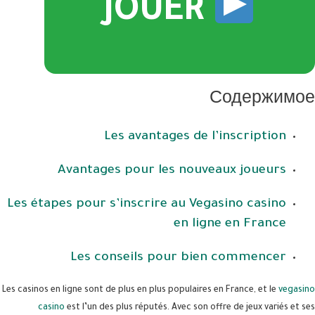
JOUER
Содержимое
Les avantages de l’inscription
Avantages pour les nouveaux joueurs
Les étapes pour s’inscrire au Vegasino casino
en ligne en France
Les conseils pour bien commencer
Les casinos en ligne sont de plus en plus populaires en France, et le
vegasino
casino
est l’un des plus réputés. Avec son offre de jeux variés et ses