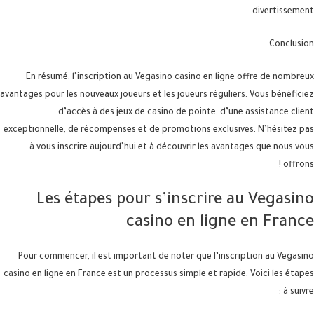
divertissement.
Conclusion
En résumé, l’inscription au Vegasino casino en ligne offre de nombreux
avantages pour les nouveaux joueurs et les joueurs réguliers. Vous bénéficiez
d’accès à des jeux de casino de pointe, d’une assistance client
exceptionnelle, de récompenses et de promotions exclusives. N’hésitez pas
à vous inscrire aujourd’hui et à découvrir les avantages que nous vous
offrons !
Les étapes pour s’inscrire au Vegasino
casino en ligne en France
Pour commencer, il est important de noter que l’inscription au Vegasino
casino en ligne en France est un processus simple et rapide. Voici les étapes
à suivre :