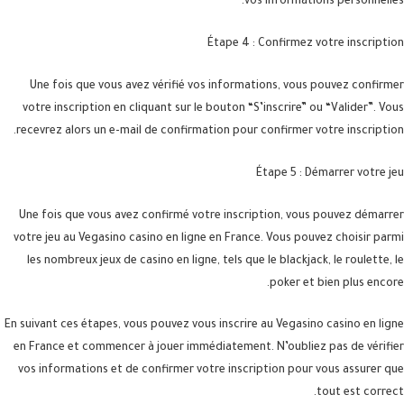
vos informations personnelles.
Étape 4 : Confirmez votre inscription
Une fois que vous avez vérifié vos informations, vous pouvez confirmer
votre inscription en cliquant sur le bouton “S’inscrire” ou “Valider”. Vous
recevrez alors un e-mail de confirmation pour confirmer votre inscription.
Étape 5 : Démarrer votre jeu
Une fois que vous avez confirmé votre inscription, vous pouvez démarrer
votre jeu au Vegasino casino en ligne en France. Vous pouvez choisir parmi
les nombreux jeux de casino en ligne, tels que le blackjack, le roulette, le
poker et bien plus encore.
En suivant ces étapes, vous pouvez vous inscrire au Vegasino casino en ligne
en France et commencer à jouer immédiatement. N’oubliez pas de vérifier
vos informations et de confirmer votre inscription pour vous assurer que
tout est correct.