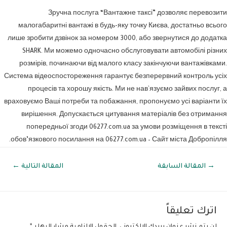
Зручна послуга “Вантажне таксі” дозволяє перевозити
малогабаритні вантажі в будь-яку точку Києва, достатньо всього
лише зробити дзвінок за номером 3000, або звернутися до додатка
SHARK. Ми можемо одночасно обслуговувати автомобілі різних
розмірів, починаючи від малого класу закінчуючи вантажівками.
Система відеоспостореження гарантує безперервний контроль усіх
процесів та хорошу якість. Ми не нав`язуємо зайвих послуг, а
враховуємо Ваші потреби та побажання, пропонуємо усі варіанти їх
вирішення. Допускається цитування матеріалів без отримання
попередньої згоди 06277.com.ua за умови розміщення в тексті
обов’язкового посилання на 06277.com.ua – Сайт міста Добропілля.
صفّح
→
المقالة السابقة
المقالة التالية
←
لمقالات
اترك تعليقاً
لن يتم نشر عنوان بريدك الإلكتروني.
الحقول الإلزامية مشار إليها بـ
*