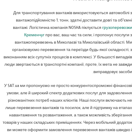
Для транспортування вантажів використовуються автомобілі з
вантажопідйомністю 1, тонн, здатні доставити довгі та об’ємні
вантажі. Логістична компанія NOSHA піклується
грузоперевозки
Кременчуг
про вас, ваш час та сили, і пропонує послуги з
вантажоперевезень в Миколаєві та Миколаївській області. Ми
організовуємо перевезення та переїзди будь-якої складності, з
виконанням всіх супутніх процесів в комплексі. У більшості випадків
люди звертаються в транспортні компанії, проте, їх мета не завжди
виправдовує засоби.
У SAT.ua ми пропонуємо не просто конкурентоспроможні фінансові
умови, але й широкий спектр додаткових послуг для задоволення
різноманітних потреб наших клієнтів. Наші послуги включають не
лише перевезення вантажів та посилок, але й підтримку на етапах
навантаження та розвантаження, а також можливість зберігання
товарів у наших складських приміщеннях. Через мобільний додаток
ви можете оформити замовлення перевезення вантажів швидко і