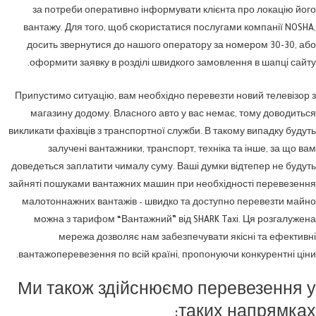
за потреби оперативно інформувати клієнта про локацію його
вантажу. Для того, щоб скористатися послугами компанії NOSHA,
досить звернутися до нашого оператору за номером 30-30, або
оформити заявку в розділі швидкого замовлення в шапці сайту.
Припустимо ситуацію, вам необхідно перевезти новий телевізор з
магазину додому. Власного авто у вас немає, тому доводиться
викликати фахівців з транспортної служби. В такому випадку будуть
залучені вантажники, транспорт, техніка та інше, за що вам
доведеться заплатити чималу суму. Ваші думки відтепер не будуть
зайняті пошуками вантажних машин при необхідності перевезення
малотоннажних вантажів – швидко та доступно перевезти майно
можна з тарифом “Вантажний” від SHARK Taxi. Ця розгалужена
мережа дозволяє нам забезпечувати якісні та ефективні
вантажоперевезення по всій країні, пропонуючи конкурентні ціни.
Ми також здійснюємо перевезення у
таких напрямках: