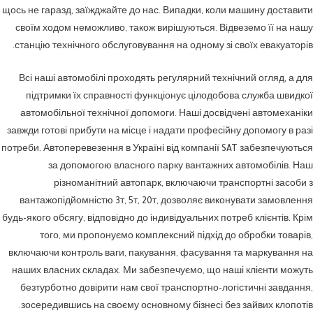
щось не гаразд, заїжджайте до нас. Випадки, коли машину доставити
своїм ходом неможливо, також вирішуються. Відвеземо її на нашу
станцію технічного обслуговування на одному зі своїх евакуаторів.
Всі наші автомобілі проходять регулярний технічний огляд, а для
підтримки їх справності функціонує цілодобова служба швидкої
автомобільної технічної допомоги. Наші досвідчені автомеханіки
завжди готові прибути на місце і надати професійну допомогу в разі
потреби. Автоперевезення в Україні від компанії SAT забезпечуються
за допомогою власного парку вантажних автомобілів. Наш
різноманітний автопарк, включаючи транспортні засоби з
вантажопідйомністю 3т, 5т, 20т, дозволяє виконувати замовлення
будь-якого обсягу, відповідно до індивідуальних потреб клієнтів. Крім
того, ми пропонуємо комплексний підхід до обробки товарів,
включаючи контроль ваги, пакування, фасування та маркування на
наших власних складах. Ми забезпечуємо, що наші клієнти можуть
безтурботно довірити нам свої транспортно-логістичні завдання,
зосередившись на своєму основному бізнесі без зайвих клопотів.