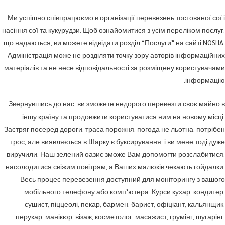
Ми успішно співпрацюємо в організації перевезень тостованої сої і
насіння сої та кукурудзи. Щоб ознайомитися з усім переліком послуг,
що надаються, ви можете відвідати розділ “Послуги” на сайті NOSHA.
Адміністрація може не розділяти точку зору авторів інформаційних
матеріалів та не несе відповідальності за розміщену користувачами
інформацію.
Звернувшись до нас, ви зможете недорого перевезти своє майно в
іншу країну та продовжити користуватися ним на новому місці.
Застряг посеред дороги, траса порожня, погода не льотна, потрібен
трос, але виявляється в Шарку є буксирування, і ви мене тоді дуже
виручили. Наш зелений оазис зможе Вам допомогти розслабитися,
насолодитися свіжим повітрям, а Ваших малюків чекають гойдалки.
Весь процес перевезення доступний для моніторингу з вашого
мобільного телефону або комп’ютера. Курси кухар, кондитер,
сушист, піццеолі, пекар, бармен, барист, офіціант, кальянщик,
перукар, манікюр, візаж, косметолог, масажист, грумінг, шугарінг,