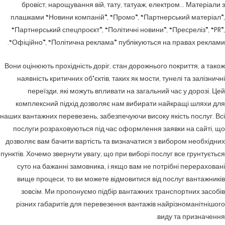
бровіст, нарощування вій, тату, татуаж, електром… Матеріали з
плашками “Новини компаній”, “Промо”, “Партнерський матеріал”,
“Партнерський спецпроєкт”, “Політичні новини”, “Пресреліз”, “PR”,
“Офіційно”, “Політична реклама” публікуються на правах реклами.
Вони оцінюють прохідність доріг, стан дорожнього покриття, а також
наявність критичних об’єктів, таких як мости, тунелі та залізничні
переїзди, які можуть впливати на загальний час у дорозі. Цей
комплексний підхід дозволяє нам вибирати найкращі шляхи для
наших вантажних перевезень, забезпечуючи високу якість послуг. Всі
послуги розраховуються під час оформлення заявки на сайті, що
дозволяє вам бачити вартість та визначатися з вибором необхідних
пунктів. Хочемо звернути увагу, що при виборі послуг все грунтується
суто на бажанні замовника, і якщо вам не потрібні перераховані
вище процеси, то ви можете відмовитися від послуг вантажників
зовсім. Ми пропонуємо підбір вантажних транспортних засобів
різних габаритів для перевезення вантажів найрізноманітнішого
виду та призначення.