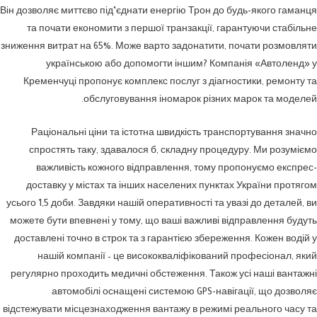
Він дозволяє миттєво під’єднати енергію Трон до будь-якого гаманця
та почати економити з першої транзакції, гарантуючи стабільне
зниження витрат на 65%. Може варто задонатити, почати розмовляти
українською або допомогти іншим? Компанія «Автоленд» у
Кременчуці пропонує комплекс послуг з діагностики, ремонту та
обслуговування іномарок різних марок та моделей.
Раціональні ціни та істотна швидкість транспортування значно
спростять таку, здавалося б, складну процедуру. Ми розуміємо
важливість кожного відправлення, тому пропонуємо експрес-
доставку у містах та інших населених пунктах України протягом
усього 1,5 доби. Завдяки нашій оперативності та увазі до деталей, ви
можете бути впевнені у тому, що ваші важливі відправлення будуть
доставлені точно в строк та з гарантією збереження. Кожен водій у
нашій компанії – це висококваліфікований професіонал, який
регулярно проходить медичні обстеження. Також усі наші вантажні
автомобілі оснащені системою GPS-навігації, що дозволяє
відстежувати місцезнаходження вантажу в режимі реального часу та