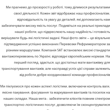
Ми прагнемо до прозорості у роботі, тому ділимося результатами
своєї діяльності. Кожен звіт відображає наш професіоналізм,
відповідальність та увагу до деталей, які допомагають нам
забезпечувати високу якість послуг. Подивіться на реальні приклади
нашої роботи, що підкреслюють нашу надійність і готовність
вирішувати будь-які логістичні задачі. Наші фото-звіти — це візуальне
підтвердження успішно виконаних Перевозки Рефрижератором за
різними маршрутами. Компанія SAT встановлює високі стандарти
вантажоперевезень по Україні, відповідні європейським нормам. На
перший погляд, здається, що достатньо мати вантажівку для
транспортування вантажів, але насправді успіх цієї справи залежить
від роботи добре координованої команди професіоналів.
Ми піклуємося про кожен аспект логістики, включаючи контроль ваги,
якісне пакування, фасування та маркування вантажів та посилок на
наших складах. Наша мета – забезпечити клієнтів повним спектром
транспортно-логістичних послуг, дозволяючи їм сконцентруватися