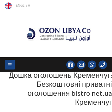
خطي
ENGLISH
لى
لمحتوى
Main
Дошка оголошень Кременчуг:
Menu
Безкоштовні приватні
оголошення bistro net.ua
Кременчуг