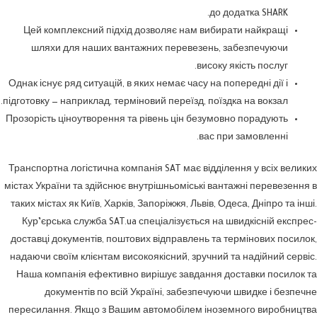
до додатка SHARK.
Цей комплексний підхід дозволяє нам вибирати найкращі
шляхи для наших вантажних перевезень, забезпечуючи
високу якість послуг.
Однак існує ряд ситуацій, в яких немає часу на попередні дії і
підготовку — наприклад, терміновий переїзд, поїздка на вокзал.
Прозорість ціноутворення та рівень цін безумовно порадують
вас при замовленні.
Транспортна логістична компанія SAT має відділення у всіх великих
містах України та здійснює внутрішньоміські вантажні перевезення в
таких містах як Київ, Харків, Запоріжжя, Львів, Одеса, Дніпро та інші.
Кур’єрська служба SAT.ua спеціалізується на швидкісній експрес-
доставці документів, поштових відправлень та термінових посилок,
надаючи своїм клієнтам високоякісний, зручний та надійний сервіс.
Наша компанія ефективно вирішує завдання доставки посилок та
документів по всій Україні, забезпечуючи швидке і безпечне
пересилання. Якщо з Вашим автомобілем іноземного виробництва