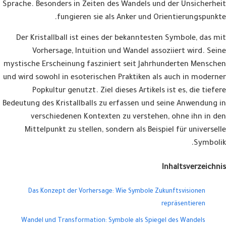
Sprache. Besonders in Zeiten des Wandels und der Unsicherheit
fungieren sie als Anker und Orientierungspunkte.
Der Kristallball ist eines der bekanntesten Symbole, das mit
Vorhersage, Intuition und Wandel assoziiert wird. Seine
mystische Erscheinung fasziniert seit Jahrhunderten Menschen
und wird sowohl in esoterischen Praktiken als auch in moderner
Popkultur genutzt. Ziel dieses Artikels ist es, die tiefere
Bedeutung des Kristallballs zu erfassen und seine Anwendung in
verschiedenen Kontexten zu verstehen, ohne ihn in den
Mittelpunkt zu stellen, sondern als Beispiel für universelle
Symbolik.
Inhaltsverzeichnis
Das Konzept der Vorhersage: Wie Symbole Zukunftsvisionen
repräsentieren
Wandel und Transformation: Symbole als Spiegel des Wandels