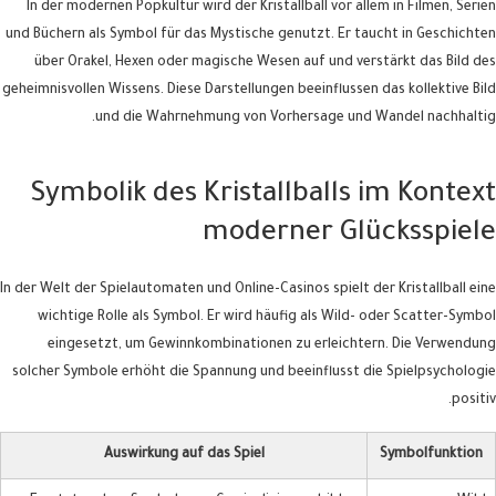
In der modernen Popkultur wird der Kristallball vor allem in Filmen, Serien
und Büchern als Symbol für das Mystische genutzt. Er taucht in Geschichten
über Orakel, Hexen oder magische Wesen auf und verstärkt das Bild des
geheimnisvollen Wissens. Diese Darstellungen beeinflussen das kollektive Bild
und die Wahrnehmung von Vorhersage und Wandel nachhaltig.
Symbolik des Kristallballs im Kontext
moderner Glücksspiele
In der Welt der Spielautomaten und Online-Casinos spielt der Kristallball eine
wichtige Rolle als Symbol. Er wird häufig als Wild- oder Scatter-Symbol
eingesetzt, um Gewinnkombinationen zu erleichtern. Die Verwendung
solcher Symbole erhöht die Spannung und beeinflusst die Spielpsychologie
positiv.
Auswirkung auf das Spiel
Symbolfunktion