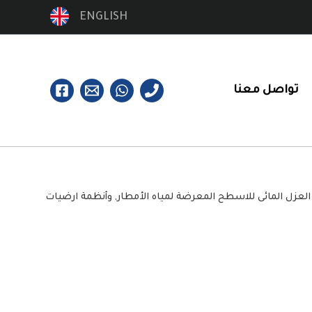
ENGLISH
تواصل معنا
معالجة واحواض التبخير في النفط,وانظمة العزل المائى للاسطح المعرضة لمياه الأمطار, وأنظمة ارضيات